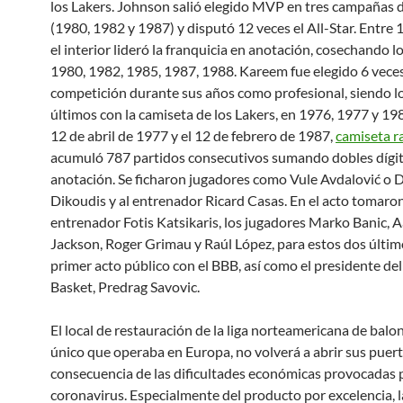
los Lakers. Johnson salió elegido MVP en tres campañas d
(1980, 1982 y 1987) y disputó 12 veces el All-Star. Entre 
el interior lideró la franquicia en anotación, cosechando lo
1980, 1982, 1985, 1987, 1988. Kareem fue elegido 6 vece
competición durante sus años como profesional, siendo lo
últimos con la camiseta de los Lakers, en 1976, 1977 y 198
12 de abril de 1977 y el 12 de febrero de 1987,
camiseta r
acumuló 787 partidos consecutivos sumando dobles dígi
anotación. Se ficharon jugadores como Vule Avdalović o 
Dikoudis y al entrenador Ricard Casas. En el acto tomaron
entrenador Fotis Katsikaris, los jugadores Marko Banic, 
Jackson, Roger Grimau y Raúl López, para estos dos último
primer acto público con el BBB, así como el presidente del
Basket, Predrag Savovic.
El local de restauración de la liga norteamericana de balon
único que operaba en Europa, no volverá a abrir sus puer
consecuencia de las dificultades económicas provocadas p
coronavirus. Especialmente del producto por excelencia, l