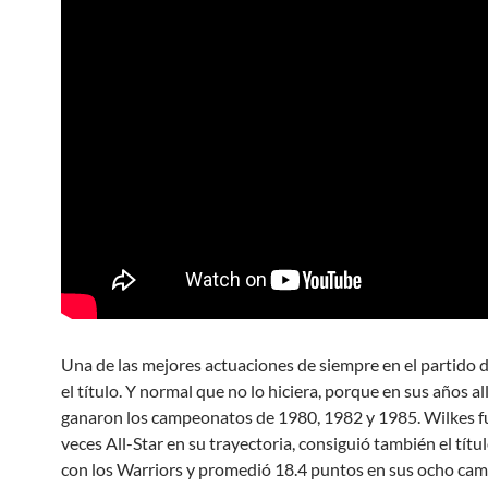
Una de las mejores actuaciones de siempre en el partido d
el título. Y normal que no lo hiciera, porque en sus años all
ganaron los campeonatos de 1980, 1982 y 1985. Wilkes f
veces All-Star en su trayectoria, consiguió también el tít
con los Warriors y promedió 18.4 puntos en sus ocho ca