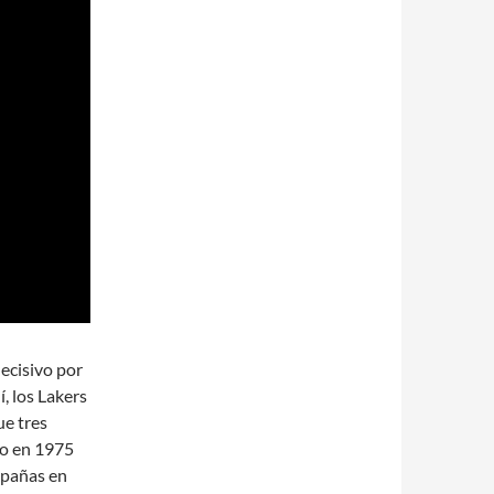
ecisivo por
í, los Lakers
ue tres
ulo en 1975
mpañas en