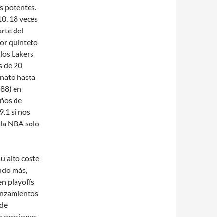
ás potentes.
0, 18 veces
arte del
jor quinteto
 los Lakers
s de 20
onato hasta
988) en
años de
9.1 si nos
e la NBA solo
su alto coste
ndo más,
en playoffs
anzamientos
 de
en ocasiones