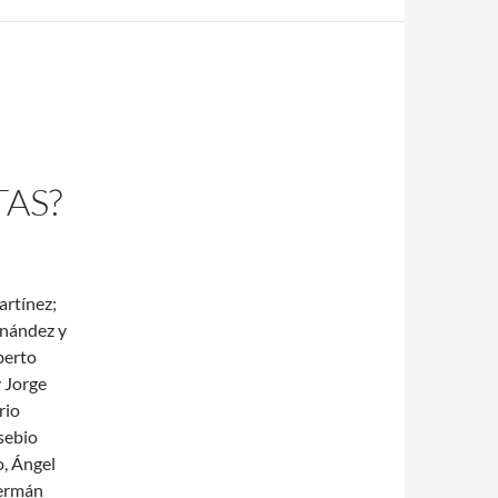
AS?
artínez;
rnández y
berto
y Jorge
rio
sebio
o, Ángel
Germán