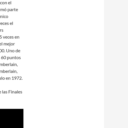
 con el
rmó parte
único
eces el
rs
5 veces en
el mejor
00. Uno de
e 60 puntos
amberlain,
mberlain,
ulo en 1972.
las Finales