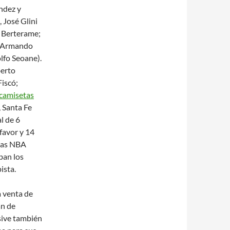
ndez y
 José Glini
o Berterame;
, Armando
lfo Seoane).
berto
Fiscó;
camisetas
 Santa Fe
l de 6
favor y 14
etas NBA
ban los
ista.
a venta de
an de
sive también