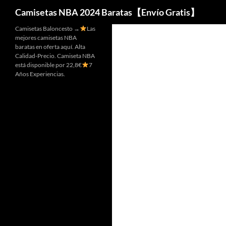
Buscar
Camisetas NBA 2024 Baratas【Envío Gratis】
Camisetas Baloncesto →
Las
mejores camisetas NBA
baratas en oferta aquí. Alta
Calidad-Precio. Camiseta NBA
está disponible por 22,8€
7
Años Experiencias.