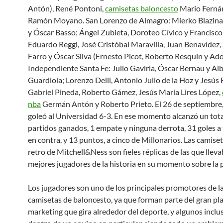
Antón), René Pontoni,
camisetas baloncesto
Mario Ferná
Ramón Moyano. San Lorenzo de Almagro: Mierko Blazina,
y Óscar Basso; Ángel Zubieta, Doroteo Cívico y Francisc
Eduardo Reggi, José Cristóbal Maravilla, Juan Benavídez
Farro y Óscar Silva (Ernesto Picot, Roberto Resquin y Ado
Independiente Santa Fe: Julio Gaviria, Óscar Bernau y Al
Guardiola; Lorenzo Delli, Antonio Julio de la Hoz y Jesús 
Gabriel Pineda, Roberto Gámez, Jesús María Lires López,
nba
Germán Antón y Roberto Prieto. El 26 de septiembre,
goleó al Universidad 6-3. En ese momento alcanzó un tota
partidos ganados, 1 empate y ninguna derrota, 31 goles a 
en contra, y 13 puntos, a cinco de Millonarios. Las camis
retro de Mitchell&Ness son fieles réplicas de las que lleva
mejores jugadores de la historia en su momento sobre la p
Los jugadores son uno de los principales promotores de l
camisetas de baloncesto, ya que forman parte del gran pl
marketing que gira alrededor del deporte, y algunos inclu