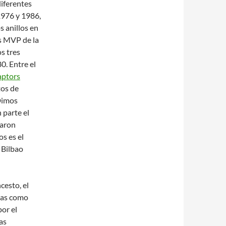
iferentes
1976 y 1986,
s anillos en
s MVP de la
s tres
0. Entre el
aptors
tos de
Dimos
 parte el
Aaron
s es el
 Bilbao
cesto, el
tas como
or el
as