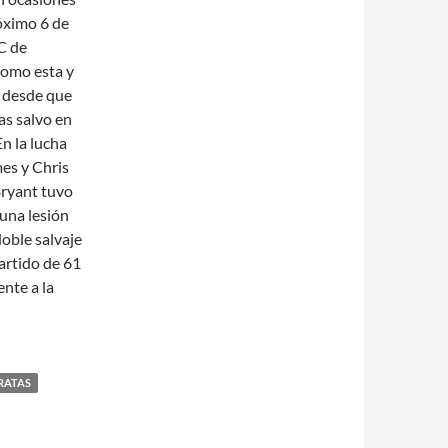
róximo 6 de
C de
como esta y
e desde que
as salvo en
En la lucha
es y Chris
Bryant tuvo
una lesión
doble salvaje
artido de 61
nte a la
RATAS