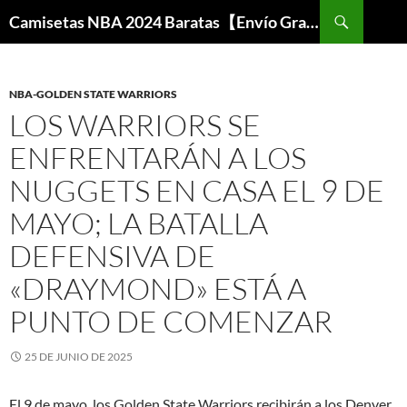
Buscar
Camisetas NBA 2024 Baratas【Envío Gratis】
SALTAR
AL
CONTENIDO
NBA-GOLDEN STATE WARRIORS
LOS WARRIORS SE
ENFRENTARÁN A LOS
NUGGETS EN CASA EL 9 DE
MAYO; LA BATALLA
DEFENSIVA DE
«DRAYMOND» ESTÁ A
PUNTO DE COMENZAR
25 DE JUNIO DE 2025
El 9 de mayo, los Golden State Warriors recibirán a los Denver