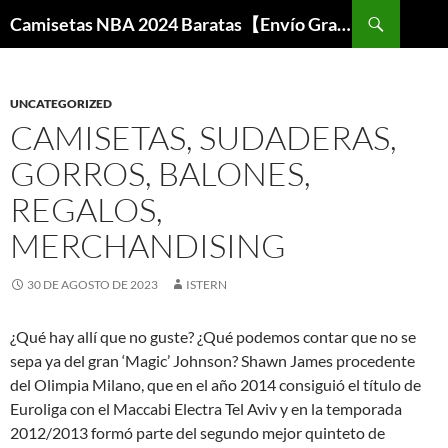
Buscar
Camisetas NBA 2024 Baratas【Envío Gratis】
SALTAR
AL
CONTENIDO
UNCATEGORIZED
CAMISETAS, SUDADERAS,
GORROS, BALONES,
REGALOS,
MERCHANDISING
30 DE AGOSTO DE 2023
ISTERN
¿Qué hay allí que no guste? ¿Qué podemos contar que no se
sepa ya del gran ‘Magic’ Johnson? Shawn James procedente
del Olimpia Milano, que en el año 2014 consiguió el título de
Euroliga con el Maccabi Electra Tel Aviv y en la temporada
2012/2013 formó parte del segundo mejor quinteto de