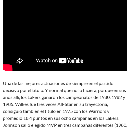
Una de las mejores actuaciones de siempre en el partido
decisivo por el título. Y normal que no lo hiciera, porque en sus
años allí, los Lakers ganaron los campeonatos de 1980, 1982 y
1985. Wilkes fue tres veces All-Star en su trayectoria,
consiguió también el título en 1975 con los Warriors y
promedió 18.4 puntos en sus ocho campañas en los Lakers.
Johnson salió elegido MVP en tres campañas diferentes (1980,