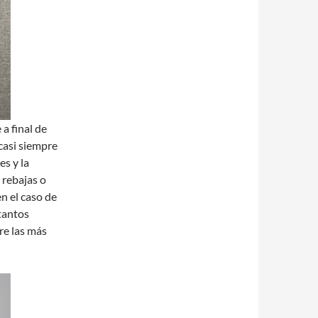
a final de
casi siempre
es y la
 rebajas o
n el caso de
tantos
re las más