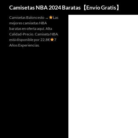
Buscar
Camisetas NBA 2024 Baratas【Envío Gratis】
Camisetas Baloncesto →
Las
mejores camisetas NBA
baratas en oferta aquí. Alta
Calidad-Precio. Camiseta NBA
está disponible por 22,8€
7
Años Experiencias.