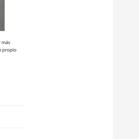
r más
o propio