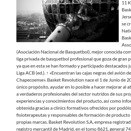
11 K
Bask
Jers
se cr
Nati
Bask
Asso
(Asociación Nacional de Basquetbol), mejor conocida co
liga privada de basquetbol profesional que goza de gran 
ya que en esta se han formado y participado destacados j
Liga ACB (ed.). ↑ «Encuentran las cajas negras del avión d
Chapecoense». Basket Revolution nace el 1 de Junio de 2
único propósito, ayudar en lo posible a hacer mejorar al at
a verdaderos profesionales del sector nutridos de sus pro
experiencias y conocimientos del producto, así como inf
obtenida gracias a clínics formativos ofrecidos por podól
fisioterapeutas y responsables de formación de producto 
propias marcas. Basket Revolution S.A, empresa registrad
registro mercantil de Madrid, en el tomo 8621, general 74