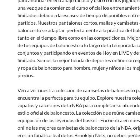
para ahondar en el trabajo táctico y físico con los jugador
una vez que da comienzo el curso oficial los entrenamien
limitados debido a la escasez de tiempo disponibles entre 
partidos. Nuestros pantalones cortos, mallas y camisetas
baloncesto se adaptan perfectamente a la práctica del ba
tanto en el tiempo libre como en las competiciones. Mejo
de tus equipos de baloncesto a lo largo de la temporada
conjuntos y participando en eventos de Hoy en LIVE y de
limitado. Somos la mejor tienda de deportes online con e
y ropa de baloncesto para hombre, mujer y niños a los me
precios.
Ven a ver nuestra colección de camisetas de baloncesto p
encuentra la perfecta para tu equipo. Explore nuestra col
zapatos y calcetines de la NBA para completar su atuendo
estilo oficial de baloncesto. La colección que reúne camise
equipación de las leyendas del basket · Encuentra en nues
online las mejores camisetas de baloncesto de la NBA, orig
eres un fanático leal de los Brooklyn Nets, no debes perde