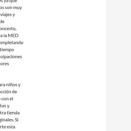
es ya que
tos son muy
viajes y
 de
loncesto,
ra la MED
 completando
 tiempo
quipaciones
jores
ara niños y
ección de
 con el
tas y
tra tienda
inales. Si
rte esta