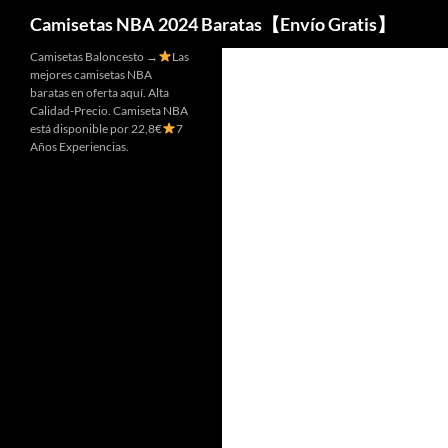
Buscar
Camisetas NBA 2024 Baratas【Envío Gratis】
Camisetas Baloncesto →
Las
mejores camisetas NBA
baratas en oferta aquí. Alta
Calidad-Precio. Camiseta NBA
está disponible por 22,8€
7
Años Experiencias.