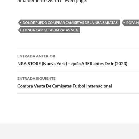
amablemente visita el Web page.
DONDE PUEDO COMPRAR CAMISETAS DE LA NBA BARATAS
ROPA 
TIENDA CAMISETAS BARATAS NBA
Navegación
ENTRADA ANTERIOR
de
NBA STORE (Nueva York) – qué sABER antes De ir (2023)
entradas
ENTRADA SIGUIENTE
Compra Venta De Camisetas Futbol Internacional