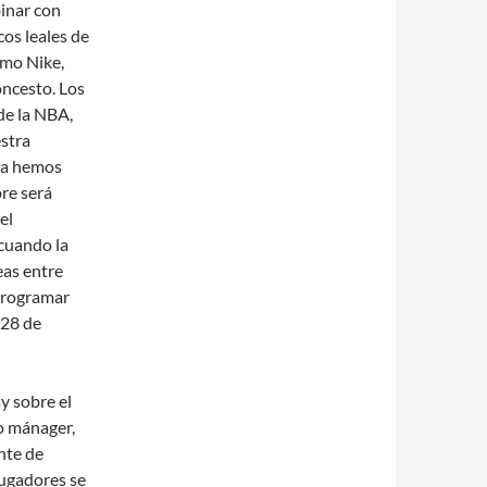
inar con
cos leales de
omo Nike,
oncesto. Los
de la NBA,
stra
ya hemos
re será
el
cuando la
eas entre
 programar
 28 de
y sobre el
o mánager,
nte de
jugadores se