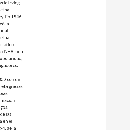
yrie Irving
etball
ey. En 1946
eó la
onal
etball
ciation
mo NBA, una
popularidad,
ugadores. ↑
e
002 con un
leta gracias
pias
ormación
ogos,
de las
a en el
94, de la