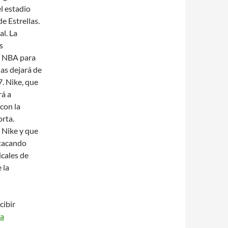
l estadio
e Estrellas.
al. La
s
a NBA para
as dejará de
. Nike, que
rá a
con la
orta.
 Nike y que
stacando
cales de
 la
cibir
ba