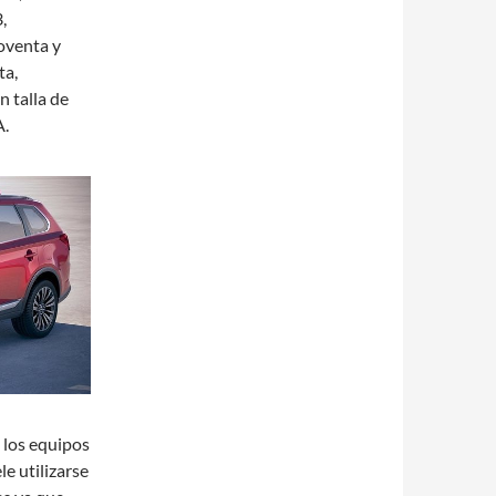
,
noventa y
ta,
n talla de
A.
 los equipos
e utilizarse