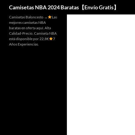
Buscar
Camisetas NBA 2024 Baratas【Envío Gratis】
Camisetas Baloncesto →
Las
mejores camisetas NBA
baratas en oferta aquí. Alta
Calidad-Precio. Camiseta NBA
está disponible por 22,8€
7
Años Experiencias.