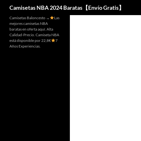
Buscar
Camisetas NBA 2024 Baratas【Envío Gratis】
Camisetas Baloncesto →
Las
mejores camisetas NBA
baratas en oferta aquí. Alta
Calidad-Precio. Camiseta NBA
está disponible por 22,8€
7
Años Experiencias.