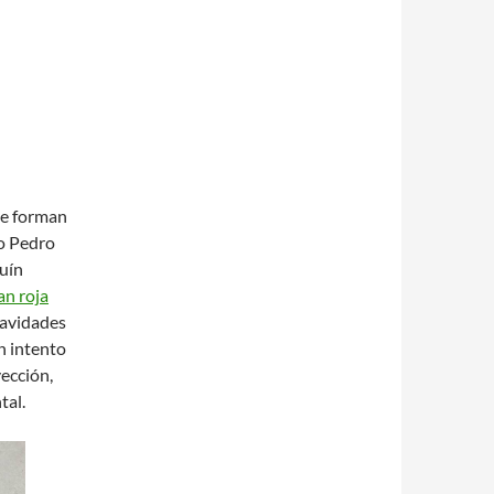
ue forman
mo Pedro
quín
an roja
navidades
n intento
ección,
tal.