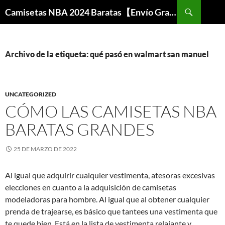
Buscar
Camisetas NBA 2024 Baratas【Envío Gratis】
SALTAR
AL
CONTENIDO
Archivo de la etiqueta: qué pasó en walmart san manuel
UNCATEGORIZED
CÓMO LAS CAMISETAS NBA
BARATAS GRANDES
25 DE MARZO DE 2022
Al igual que adquirir cualquier vestimenta, atesoras excesivas
elecciones en cuanto a la adquisición de camisetas
modeladoras para hombre. Al igual que al obtener cualquier
prenda de trajearse, es básico que tantees una vestimenta que
te quede bien. Está en la lista de vestimenta relajante y