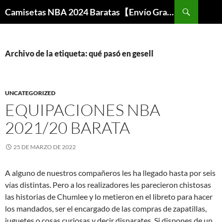
Buscar
Camisetas NBA 2024 Baratas【Envío Gratis】
SALTAR
AL
CONTENIDO
Archivo de la etiqueta: qué pasó en gesell
UNCATEGORIZED
EQUIPACIONES NBA
2021/20 BARATA
25 DE MARZO DE 2022
A alguno de nuestros compañeros les ha llegado hasta por seis
vías distintas. Pero a los realizadores les parecieron chistosas
las historias de Chumlee y lo metieron en el libreto para hacer
los mandados, ser el encargado de las compras de zapatillas,
juguetes o cosas curiosas y decir disparates. Si dispones de un