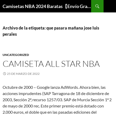
Buscar
Camisetas NBA 2024 Baratas【Envío Gratis】
SALTAR
AL
CONTENIDO
Archivo de la etiqueta: que pasara mañana jose luis
perales
UNCATEGORIZED
CAMISETA ALL STAR NBA
25 DE MARZO DE 2022
Octubre de 2000 – Google lanza AdWords. Ahora bien, las
acciones imprudentes (SAP Tarragona de 18 de diciembre de
2003, Sección 2ª, recurso 1257/03. SAP de Murcia Sección 1ª 2
de mayo de 2000 rec. Este primer premio está dotado con
2.000 euros, el doble que en las pasadas ediciones del