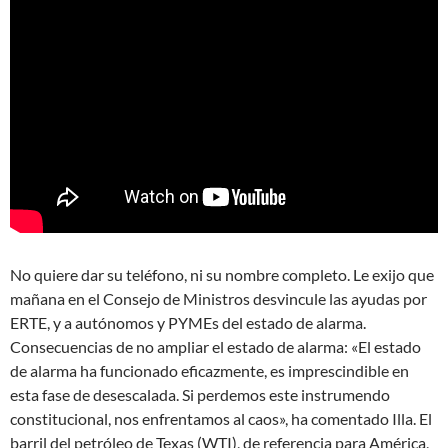
No quiere dar su teléfono, ni su nombre completo. Le exijo que
mañana en el Consejo de Ministros desvincule las ayudas por
ERTE, y a autónomos y PYMEs del estado de alarma.
Consecuencias de no ampliar el estado de alarma: «El estado
de alarma ha funcionado eficazmente, es imprescindible en
esta fase de desescalada. Si perdemos este instrumendo
constitucional, nos enfrentamos al caos», ha comentado Illa. El
barril del petróleo de Texas (WTI), de referencia para América,