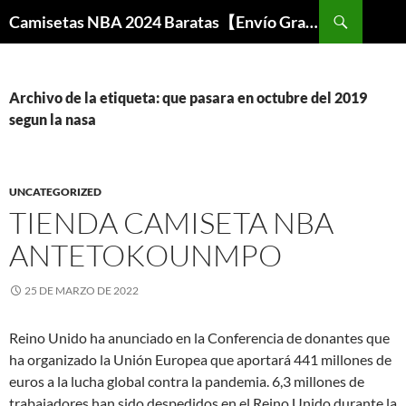
Buscar
Camisetas NBA 2024 Baratas【Envío Gratis】
SALTAR
AL
CONTENIDO
Archivo de la etiqueta: que pasara en octubre del 2019
segun la nasa
UNCATEGORIZED
TIENDA CAMISETA NBA
ANTETOKOUNMPO
25 DE MARZO DE 2022
Reino Unido ha anunciado en la Conferencia de donantes que
ha organizado la Unión Europea que aportará 441 millones de
euros a la lucha global contra la pandemia. 6,3 millones de
trabajadores han sido despedidos en el Reino Unido durante la