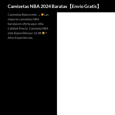
Buscar
Camisetas NBA 2024 Baratas【Envío Gratis】
Camisetas Baloncesto →
Las
mejores camisetas NBA
baratas en oferta aquí. Alta
Calidad-Precio. Camiseta NBA
está disponible por 22,8€
7
Años Experiencias.