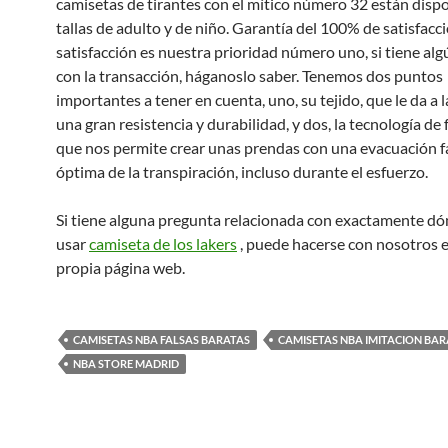
camisetas de tirantes con el mítico número 32 están disp
tallas de adulto y de niño. Garantía del 100% de satisfacci
satisfacción es nuestra prioridad número uno, si tiene al
con la transacción, háganoslo saber. Tenemos dos puntos
importantes a tener en cuenta, uno, su tejido, que le da a 
una gran resistencia y durabilidad, y dos, la tecnología de
que nos permite crear unas prendas con una evacuación fá
óptima de la transpiración, incluso durante el esfuerzo.
Si tiene alguna pregunta relacionada con exactamente d
usar
camiseta de los lakers
, puede hacerse con nosotros 
propia página web.
CAMISETAS NBA FALSAS BARATAS
CAMISETAS NBA IMITACION BAR
NBA STORE MADRID