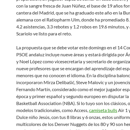
con la sangre fresca de Juan Núñez, el base de 19 años fo
cantera del Madrid, que se ha graduado este año en la Bu
alemana con el Ratiopharm Ulm, donde ha promediado 8.
4.2 asistencias, 3.3 rebotes y 1.2 robos en 19.6 minutos, y
Scariolo ve listo para el reto.
La propuesta que se debe votar este domingo en el 14 Co
PSOE andaluz incluye nueve áreas y estará dirigida por Án
y Noel López como vicesecretaria y secretario de organiz
nueve profesores que se encargan del aprendizaje del esp
menores que no conocen el idioma. En la disciplina balonc
incorporaron Mirza Delibašić, Steve Malovic y un jovencí
Fernando Martín, considerado como el mejor jugador espa
época y primer español y segundo europeo en disputar la
Basketball Association (NBA). Si lo tuyo son los clásicos, 
modelos tradicionales, como Access,
camiseta bulls
Air 1 
Dulce niño Jesús, con tus 8 libras y 6 onzas, estos unifor
multicolores de los Denver Nuggets de los 80 y 90 son he