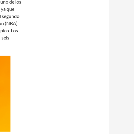
 uno de los
, ya que
el segundo
ion (NBA)
ópico. Los
 seis