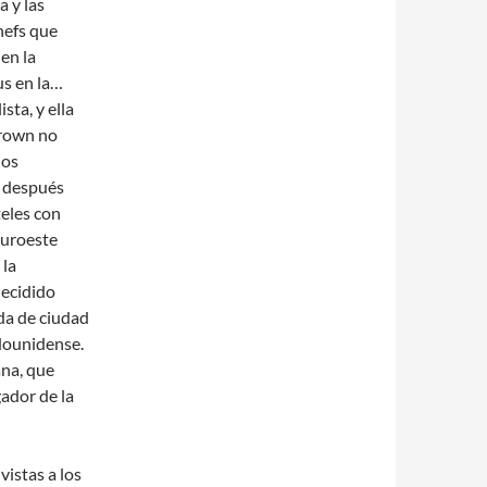
a y las
hefs que
 en la
us en la…
sta, y ella
Brown no
nos
y después
teles con
Suroeste
 la
decidido
da de ciudad
adounidense.
ana, que
ador de la
vistas a los