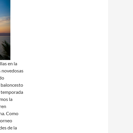
las en la
ás novedosas
odo
 baloncesto
a temporada
emos la
ren
ina. Como
 torneo
des de la