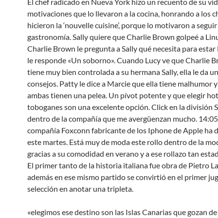
El chef radicado en Nueva York hizo un recuento de su vid
motivaciones que lo llevaron a la cocina, honrando a los c
hicieron la ‘nouvelle cuisine’, porque lo motivaron a seguir
gastronomía. Sally quiere que Charlie Brown golpeé a Lin
Charlie Brown le pregunta a Sally qué necesita para estar li
le responde «Un soborno». Cuando Lucy ve que Charlie 
tiene muy bien controlada a su hermana Sally, ella le da u
consejos. Patty le dice a Marcie que ella tiene malhumor 
ambas tienen una pelea. Un pívot potente y que elegir ho
toboganes son una excelente opción. Click en la división 
dentro de la compañía que me avergüenzan mucho. 14:05
compañía Foxconn fabricante de los Iphone de Apple ha 
este martes. Está muy de moda este rollo dentro de la mo
gracias a su comodidad en verano y a ese rollazo tan est
El primer tanto de la historia italiana fue obra de Pietro L
además en ese mismo partido se convirtió en el primer jug
selección en anotar una tripleta.
«elegimos ese destino son las Islas Canarias que gozan de 