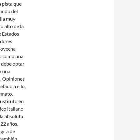
a pista que
gundo del
illa muy
o alto de la
ue Estados
adores
provecha
lgo como una
, debe optar
a una
a. Opiniones
ebido a ello,
rmato,
sustituto en
ico italiano
la absoluta
 22 años,
gira de
 también