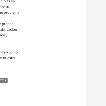
onibles en
ón: su
gún problema
la prenda
 fabricación
cil y
ónde y cómo
en nuestra
ATAS