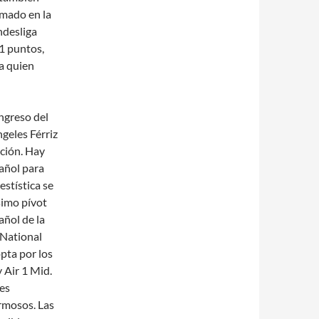
rmado en la
ndesliga
1 puntos,
 a quien
ngreso del
geles Férriz
ación. Hay
añol para
estística se
simo pívot
ñol de la
 National
opta por los
y Air 1 Mid.
mes
rmosos. Las