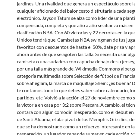
jardines. Una rivalidad que genera un espectáculo sobre l
cualquier aficionado del baloncesto disfrutaría a cada se
electrónico. Jayson Tatum se alza como líder de una plant
compensada, completa y que año a año se afianza más en l
clasificación NBA. Con 60 victorias y 22 derrotas en la q
Unidos tendrá que. Camisetas NBA swingman de tus jug
favoritos con descuentos de hasta el 50%, date prisa y a
ahora antes de que se agoten las talla. Si necesita usar a
camiseta o una sudadera con capucha debajo de su jersey
por una talla más grande de. Wikimedia Commons alberg
categoría multimedia sobre Selección de fútbol de Franci
sobre Sheglam, la marca de maquillaje Shein: ¿es buena? D
te contamos todo lo que debes saber sobre calendario, fo
partidos, etc. Volvió a la acción el 27 de noviembre como 
la victoria en casa por 3:2 sobre Pescara. A cambio, el técn
contará con algún comodín inesperado, como el debut en 
de Santi Aldama, el ala-pívot de los Memphis Grizzlies, de
que se ha demostrado como un refuerzo interesante en la 
preparación, un jugador capaz de sumar en cada acción, y