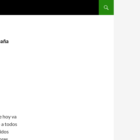
SALTAR AL CONTENIDO
paña
e hoy va
 a todos
ridos
ores