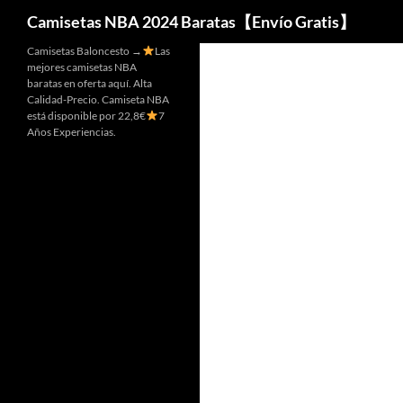
Buscar
Camisetas NBA 2024 Baratas【Envío Gratis】
Camisetas Baloncesto →
Las
mejores camisetas NBA
baratas en oferta aquí. Alta
Calidad-Precio. Camiseta NBA
está disponible por 22,8€
7
Años Experiencias.