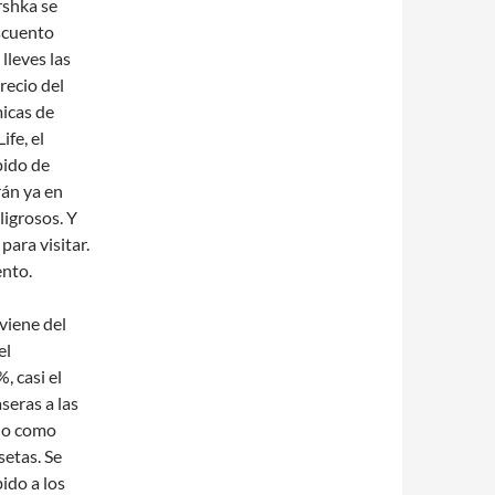
rshka se
scuento
lleves las
recio del
icas de
fe, el
pido de
rán ya en
igrosos. Y
para visitar.
nto.
oviene del
el
, casi el
seras a las
ado como
setas. Se
ido a los