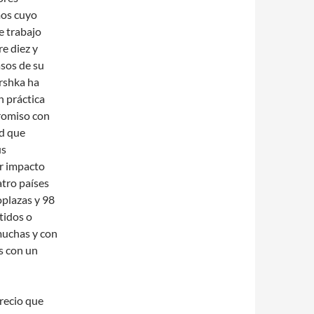
os cuyo
e trabajo
re diez y
asos de su
rshka ha
n práctica
romiso con
ad que
us
r impacto
atro países
oplazas y 98
tidos o
muchas y con
s con un
recio que