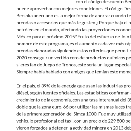
con el código descuento Be
puede aprovechar con mejores condiciones. El código De
Bershka adecuado es la mejor forma de ahorrar cuando te 
prendas o accesorios que más te gusten ¿ Porque baja el p
petróleo en el mundo, afectando las proyecciones econom
México para el próximo 2015? Fruto del esfuerzo de Join Li
nombre de este programa, es el aumento cada vez más rá
prendas elaboradas siguiendo estos criterios que permiti
2020 conseguir un vertido cero de productos químicos pel
si eres fan de Juego de Tronos, este sería un lugar especial 
Siempre había hablado con amigos que temían este mome
En el país, el 39% de la energía que usan las industrias pr
diésel, según fuentes oficiales. Las estadísticas confirman 
crecimiento de la economía, con una tasa interanual del 3%
doble que la zona euro. 66 por utilizar las mismas luces tra
de la primera generación del Simca 1000. Fue muy utiliz
vehículo profesional del taxi, con un precio de 229 800 pe
vieron forzados a detener la actividad minera en 2013 deb