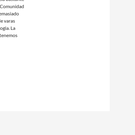
la Comunidad
demasiado
de varas
ogia. La
o tenemos