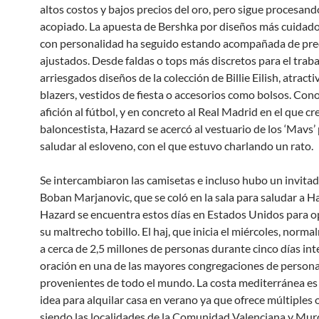
altos costos y bajos precios del oro, pero sigue procesan
acopiado. La apuesta de Bershka por diseños más cuidad
con personalidad ha seguido estando acompañada de pre
ajustados. Desde faldas o tops más discretos para el traba
arriesgados diseños de la colección de Billie Eilish, atract
blazers, vestidos de fiesta o accesorios como bolsos. Con
afición al fútbol, y en concreto al Real Madrid en el que c
baloncestista, Hazard se acercó al vestuario de los ‘Mavs’
saludar al esloveno, con el que estuvo charlando un rato.
Se intercambiaron las camisetas e incluso hubo un invitad
Boban Marjanovic, que se coló en la sala para saludar a H
Hazard se encuentra estos días en Estados Unidos para o
su maltrecho tobillo. El haj, que inicia el miércoles, norm
a cerca de 2,5 millones de personas durante cinco días in
oración en una de las mayores congregaciones de person
provenientes de todo el mundo. La costa mediterránea e
idea para alquilar casa en verano ya que ofrece múltiples 
siendo las localidades de la Comunidad Valenciana y Mur