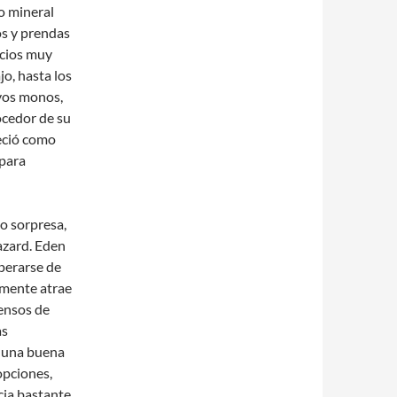
do mineral
os y prendas
cios muy
jo, hasta los
ivos monos,
ocedor de su
reció como
 para
o sorpresa,
azard. Eden
perarse de
almente atrae
tensos de
as
s una buena
opciones,
cia bastante