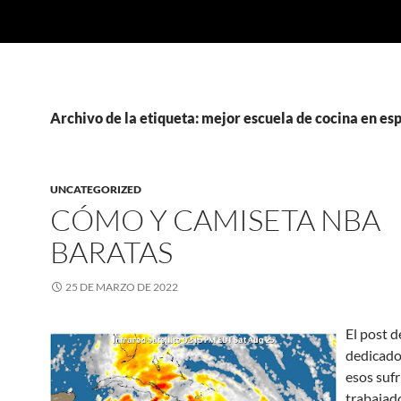
Archivo de la etiqueta: mejor escuela de cocina en es
UNCATEGORIZED
CÓMO Y CAMISETA NBA
BARATAS
25 DE MARZO DE 2022
El post d
dedicado
esos suf
trabajad