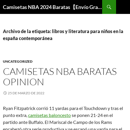
Buscar
Camisetas NBA 2024 Baratas【Envío Gratis】
SALTAR
AL
CONTENIDO
Archivo de la etiqueta: libros y literatura para niños en la
españa contemporánea
UNCATEGORIZED
CAMISETAS NBA BARATAS
OPINION
25 DE MARZO DE 2022
Ryan Fitzpatrick corrió 11 yardas para el Touchdown y tras el
punto extra,
camisetas baloncesto
se ponen 21-24 en el
partido ante Buffalo. El Mariscal de Campo de los Rams
encabezó otra serie productiva y se escapó una yarda para el