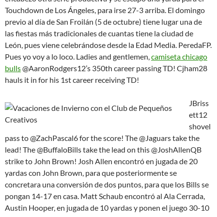
Touchdown de Los Ángeles, para irse 27-3 arriba. El domingo
previo al día de San Froilán (5 de octubre) tiene lugar una de
las fiestas más tradicionales de cuantas tiene la ciudad de
León, pues viene celebrándose desde la Edad Media. PeredaFP.
Pues yo voy a lo loco. Ladies and gentlemen,
camiseta chicago
bulls
@AaronRodgers12’s 350th career passing TD! Cjham28
hauls it in for his 1st career receiving TD!
JBriss
ett12
shovel
pass to @ZachPascal6 for the score! The @Jaguars take the
lead! The @BuffaloBills take the lead on this @JoshAllenQB
strike to John Brown! Josh Allen encontró en jugada de 20
yardas con John Brown, para que posteriormente se
concretara una conversión de dos puntos, para que los Bills se
pongan 14-17 en casa. Matt Schaub encontró al Ala Cerrada,
Austin Hooper, en jugada de 10 yardas y ponen el juego 30-10