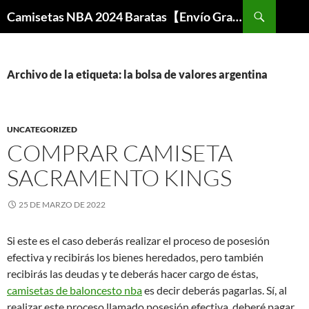
Buscar
Camisetas NBA 2024 Baratas【Envío Gratis】
SALTAR
AL
CONTENIDO
Archivo de la etiqueta: la bolsa de valores argentina
UNCATEGORIZED
COMPRAR CAMISETA
SACRAMENTO KINGS
25 DE MARZO DE 2022
Si este es el caso deberás realizar el proceso de posesión
efectiva y recibirás los bienes heredados, pero también
recibirás las deudas y te deberás hacer cargo de éstas,
camisetas de baloncesto nba
es decir deberás pagarlas. Sí, al
realizar este proceso llamado posesión efectiva, deberé pagar