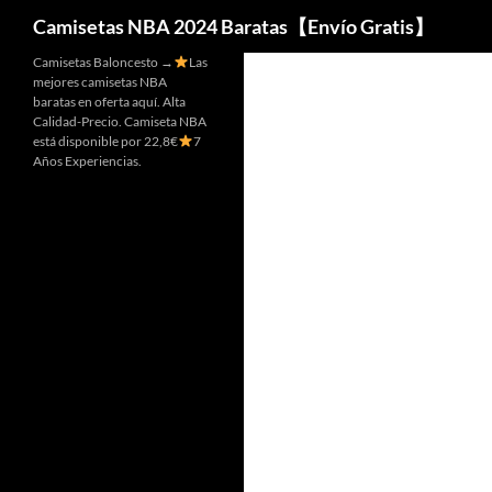
Buscar
Camisetas NBA 2024 Baratas【Envío Gratis】
Camisetas Baloncesto →
Las
mejores camisetas NBA
baratas en oferta aquí. Alta
Calidad-Precio. Camiseta NBA
está disponible por 22,8€
7
Años Experiencias.