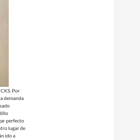
CKS. Por
una demanda
asado
illo
gar perfecto
tro lugar de
án ido a