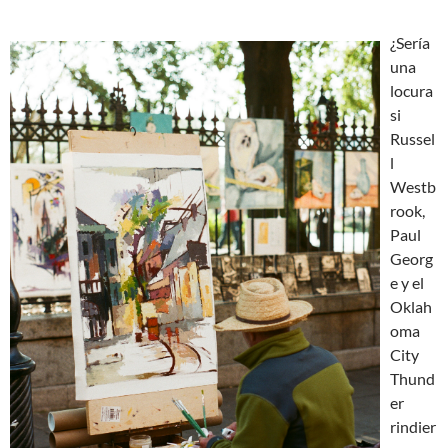
¿Sería
una
locura
si
Russel
l
Westb
rook,
Paul
Georg
e y el
Oklah
oma
City
Thund
er
rindier