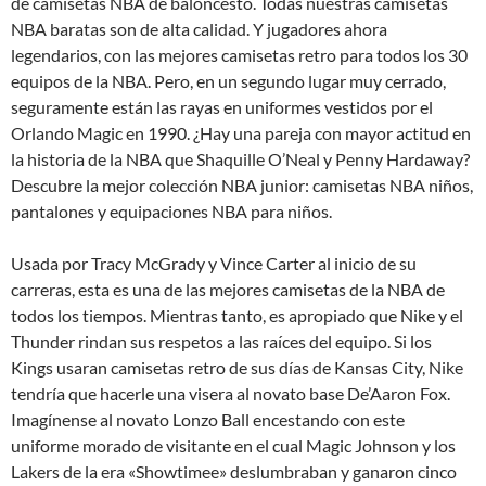
de camisetas NBA de baloncesto. Todas nuestras camisetas
NBA baratas son de alta calidad. Y jugadores ahora
legendarios, con las mejores camisetas retro para todos los 30
equipos de la NBA. Pero, en un segundo lugar muy cerrado,
seguramente están las rayas en uniformes vestidos por el
Orlando Magic en 1990. ¿Hay una pareja con mayor actitud en
la historia de la NBA que Shaquille O’Neal y Penny Hardaway?
Descubre la mejor colección NBA junior: camisetas NBA niños,
pantalones y equipaciones NBA para niños.
Usada por Tracy McGrady y Vince Carter al inicio de su
carreras, esta es una de las mejores camisetas de la NBA de
todos los tiempos. Mientras tanto, es apropiado que Nike y el
Thunder rindan sus respetos a las raíces del equipo. Si los
Kings usaran camisetas retro de sus días de Kansas City, Nike
tendría que hacerle una visera al novato base De’Aaron Fox.
Imagínense al novato Lonzo Ball encestando con este
uniforme morado de visitante en el cual Magic Johnson y los
Lakers de la era «Showtimee» deslumbraban y ganaron cinco