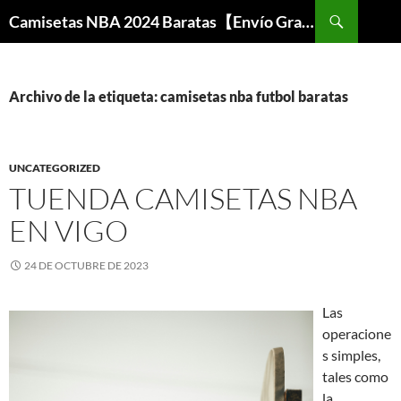
Buscar
Camisetas NBA 2024 Baratas【Envío Gratis】
SALTAR
AL
CONTENIDO
Archivo de la etiqueta: camisetas nba futbol baratas
UNCATEGORIZED
TUENDA CAMISETAS NBA
EN VIGO
24 DE OCTUBRE DE 2023
Las
operacione
s simples,
tales como
la