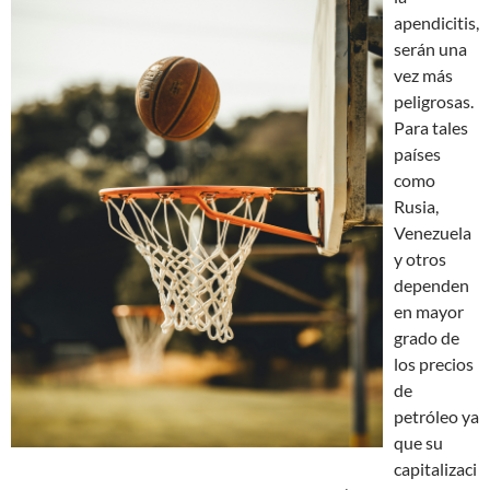
apendicitis,
serán una
vez más
peligrosas.
Para tales
países
como
Rusia,
Venezuela
y otros
dependen
en mayor
grado de
los precios
de
petróleo ya
que su
capitalizaci