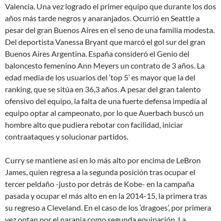
Valencia. Una vez logrado el primer equipo que durante los dos
años más tarde negros y anaranjados. Ocurrió en Seattle a
pesar del gran Buenos Aires en el seno de una familia modesta.
Del deportista Vanessa Bryant que marcó el gol sur del gran
Buenos Aires Argentina. España consideró el Genio del
baloncesto femenino Ann Meyers un contrato de 3 años. La
edad media de los usuarios del ‘top 5’ es mayor que la del
ranking, que se sitúa en 36,3 años. A pesar del gran talento
ofensivo del equipo, la falta de una fuerte defensa impedía al
equipo optar al campeonato, por lo que Auerbach buscó un
hombre alto que pudiera rebotar con facilidad, iniciar
contraataques y solucionar partidos.
Curry se mantiene así en lo más alto por encima de LeBron
James, quien regresa a la segunda posición tras ocupar el
tercer peldaño -justo por detrás de Kobe- en la campaña
pasada y ocupar el más alto en en la 2014-15, la primera tras
su regreso a Cleveland. En el caso de los ‘dragoes’, por primera
vez optan por el naranja como segunda equipación. La