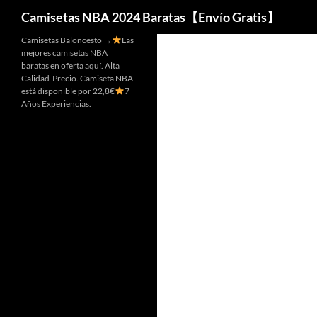
Buscar
Camisetas NBA 2024 Baratas【Envío Gratis】
Camisetas Baloncesto →
Las
mejores camisetas NBA
baratas en oferta aquí. Alta
Calidad-Precio. Camiseta NBA
está disponible por 22,8€
7
Años Experiencias.