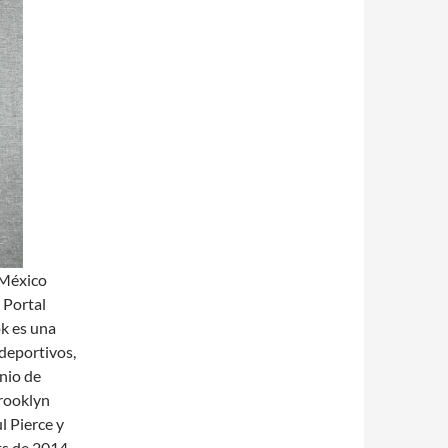
 México
↑ Portal
ok es una
 deportivos,
nio de
Brooklyn
l Pierce y
ts de 2014,