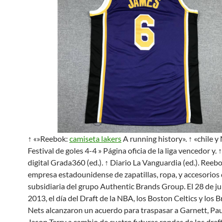
↑ «»Reebok:
camiseta lakers
A running history». ↑ «chile y
Festival de goles 4-4 » Página oficia de la liga vencedor y. 
digital Grada360 (ed.). ↑ Diario La Vanguardia (ed.). Reeb
empresa estadounidense de zapatillas, ropa, y accesorios
subsidiaria del grupo Authentic Brands Group. El 28 de ju
2013, el día del Draft de la NBA, los Boston Celtics y los 
Nets alcanzaron un acuerdo para traspasar a Garnett, Pau
Jason Terry a cambio de cuatro futuras rondas de los draf