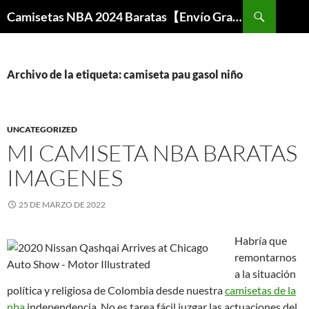
Buscar
Camisetas NBA 2024 Baratas【Envío Gratis】
SALTAR
AL
CONTENIDO
Archivo de la etiqueta: camiseta pau gasol niño
UNCATEGORIZED
MI CAMISETA NBA BARATAS
IMAGENES
25 DE MARZO DE 2022
Habría que
remontarnos
a la situación
política y religiosa de Colombia desde nuestra
camisetas de la
nba
independencia. No es tarea fácil juzgar las actuaciones del