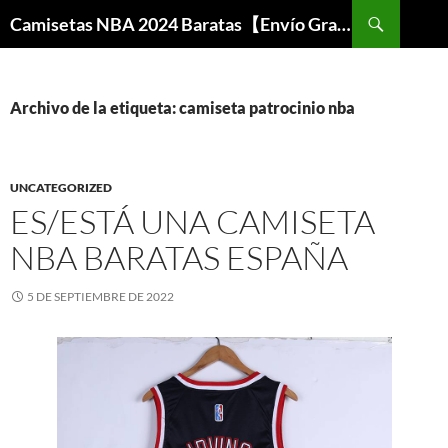
Buscar
Camisetas NBA 2024 Baratas【Envío Gratis】
SALTAR
AL
CONTENIDO
Archivo de la etiqueta: camiseta patrocinio nba
UNCATEGORIZED
ES/ESTÁ UNA CAMISETA
NBA BARATAS ESPAÑA
5 DE SEPTIEMBRE DE 2022