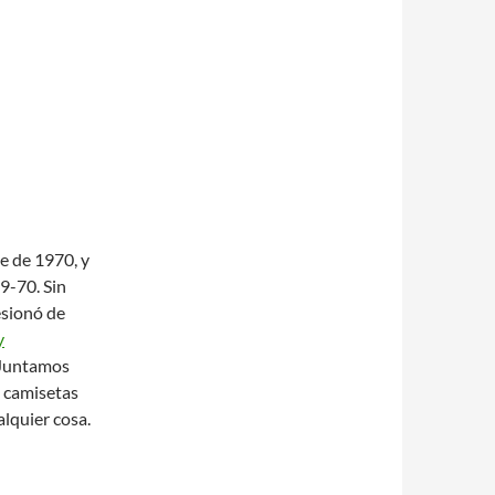
e de 1970, y
9-70. Sin
esionó de
y
Juntamos
s camisetas
lquier cosa.