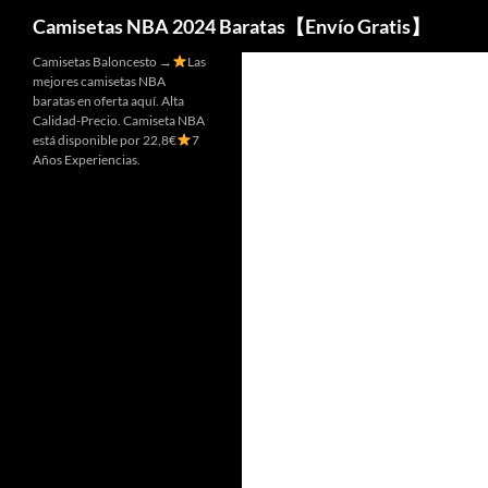
Buscar
Camisetas NBA 2024 Baratas【Envío Gratis】
Camisetas Baloncesto →
Las
mejores camisetas NBA
baratas en oferta aquí. Alta
Calidad-Precio. Camiseta NBA
está disponible por 22,8€
7
Años Experiencias.