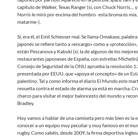
capítulo de Walker, Texas Ranger (sí, con Chuck Norris… 
Norris le miró por encima del hombro -esta broma es mía,
matarme-).
Sí, era él, el Emil Schiesser real. Se llama Omakase, palabr
japonés se refiere tanto a «encargo» como a «protección»,
están Pescanova y Kabuki (sí, la de algunos de los mejore
restaurantes japoneses de España, con estrellas Michelin).
Consejo de Seguridad de la ONU aprueba la resolución 1.
presentada por EEUU, que «apoya el concepto» de un Es
palestino. Tal y como informa el diario El Mundo este mart
revuelta contra el estado de alarma ya está en marcha. C
charco para visitar el mejor baloncesto del mundo y reco
Bradley.
Hoy vamos a hablar de una camiseta pero más bien es la 
conocer a un equipo muy peculiar y muy famoso en el mu
rugby. Como sabéis, desde 2009, la firma deportiva ingle