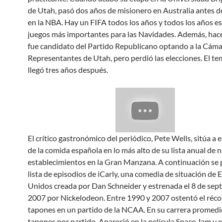
de Utah, pasó dos años de misionero en Australia antes 
en la NBA. Hay un FIFA todos los años y todos los años es
juegos más importantes para las Navidades. Además, hace
fue candidato del Partido Republicano optando a la Cáma
Representantes de Utah, pero perdió las elecciones. El t
llegó tres años después.
El crítico gastronómico del periódico, Pete Wells, sitúa a 
de la comida española en lo más alto de su lista anual de 
establecimientos en la Gran Manzana. A continuación se 
lista de episodios de iCarly, una comedia de situación de 
Unidos creada por Dan Schneider y estrenada el 8 de sep
2007 por Nickelodeon. Entre 1990 y 2007 ostentó el réco
tapones en un partido de la NCAA. En su carrera promedi
tapones por partido. Apareció en la película Space Jam y 