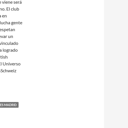
e viene será
o. El club
a en
 Mucha gente
respetan
evar un
 vinculado
ha logrado
itish
El Universo
ÖsSchweiz
RES MADRID