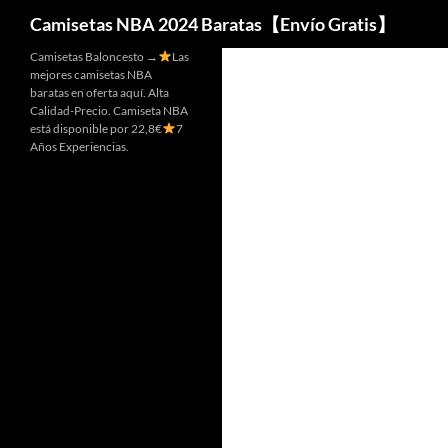
Buscar
Camisetas NBA 2024 Baratas【Envío Gratis】
Camisetas Baloncesto →
Las
mejores camisetas NBA
baratas en oferta aquí. Alta
Calidad-Precio. Camiseta NBA
está disponible por 22,8€
7
Años Experiencias.