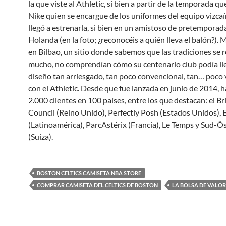
la que viste al Athletic, si bien a partir de la temporada qu
Nike quien se encargue de los uniformes del equipo vizcaín
llegó a estrenarla, si bien en un amistoso de pretemporad
Holanda (en la foto; ¿reconocéis a quién lleva el balón?).
en Bilbao, un sitio donde sabemos que las tradiciones se 
mucho, no comprendían cómo su centenario club podía ll
diseño tan arriesgado, tan poco convencional, tan… poco
con el Athletic. Desde que fue lanzada en junio de 2014, 
2.000 clientes en 100 países, entre los que destacan: el Br
Council (Reino Unido), Perfectly Posh (Estados Unidos), 
(Latinoamérica), ParcAstérix (Francia), Le Temps y Sud-
(Suiza).
BOSTON CELTICS CAMISETA NBA STORE
COMPRAR CAMISETA DEL CELTICS DE BOSTON
LA BOLSA DE VALO