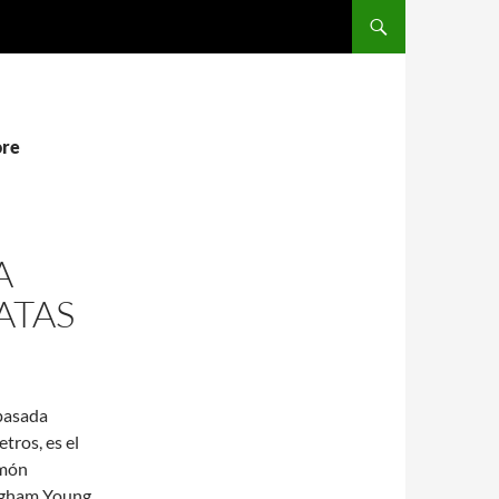
SALTAR AL CONTENIDO
ore
A
ATAS
 pasada
tros, es el
rmón
righam Young