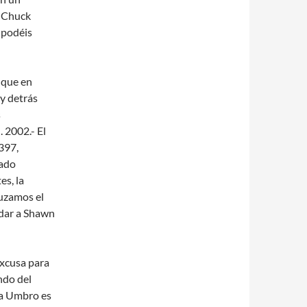
y Chuck
 podéis
a que en
 y detrás
s
 2002.- El
397,
tado
es, la
ruzamos el
rdar a Shawn
excusa para
ndo del
sa Umbro es