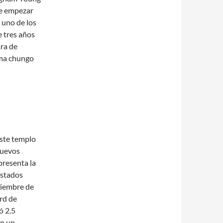
de empezar
 uno de los
 tres años
ra de
ema chungo
este templo
nuevos
presenta la
Estados
tiembre de
rd de
ó 2.5
en un