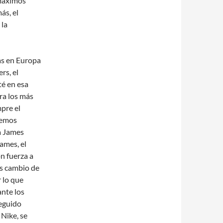
 máximos
ás, el
 la
as en Europa
rs, el
té en esa
ra los más
pre el
nemos
a James
ames, el
n fuerza a
 s cambio de
 lo que
nte los
seguido
Nike, se