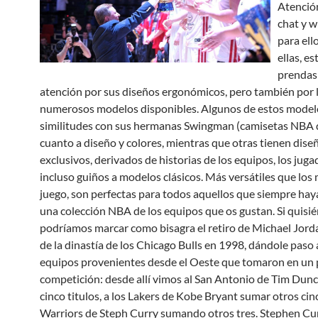
Atención
chat y w
para ell
ellas, es
prendas 
atención por sus diseños ergonómicos, pero también por 
numerosos modelos disponibles. Algunos de estos model
similitudes con sus hermanas Swingman (camisetas NBA 
cuanto a diseño y colores, mientras que otras tienen dis
exclusivos, derivados de historias de los equipos, los juga
incluso guiños a modelos clásicos. Más versátiles que los
juego, son perfectas para todos aquellos que siempre hay
una colección NBA de los equipos que os gustan. Si quisi
podríamos marcar como bisagra el retiro de Michael Jordan
de la dinastía de los Chicago Bulls en 1998, dándole paso
equipos provenientes desde el Oeste que tomaron en un 
competición: desde allí vimos al San Antonio de Tim Dun
cinco titulos, a los Lakers de Kobe Bryant sumar otros cinc
Warriors de Steph Curry sumando otros tres. Stephen Curr