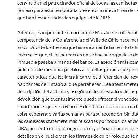
convirtió en el patrocinador oficial de todas las camisetas
por eso para esta temporada presentó la nueva línea de c
que han llevado todos los equipos de la NBA.
Además, es importante recordar que Morant se enfrentab
competencia de la Conferencia del Valle de Ohio hace me
años. Uno de los frenos que históricamente ha tenido la 
inversa es que, si los herederos no se hacían cargo de la de
inmueble pasaba a manos del banco. La acepción más com
polémica define como pueblos a aquellos grupos que pos
características que los identifican y los diferencian del res
habitantes del Estado al que pertenecen. Lee atentamente
descripción del artículo y asegúrate de su estado y de las 
devolución que eventualmente pueda ofrecer el vendedo
smartphones que se envían desde China no solo acarrea 
estar esperando varias semanas para su recepción. Sin du
las camisetas statement más buscadas por todos los afici
NBA, presenta un color negro con rayas finas blancas, ad
detalles en el cuello y en los tirantes de color rojo, que te