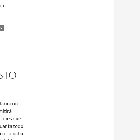
an.
A
STO
ularmente
mitirá
ajones que
guanta todo
omo llamaba