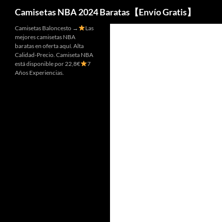
Buscar
Camisetas NBA 2024 Baratas【Envío Gratis】
Camisetas Baloncesto →
Las
mejores camisetas NBA
baratas en oferta aquí. Alta
Calidad-Precio. Camiseta NBA
está disponible por 22,8€
7
Años Experiencias.