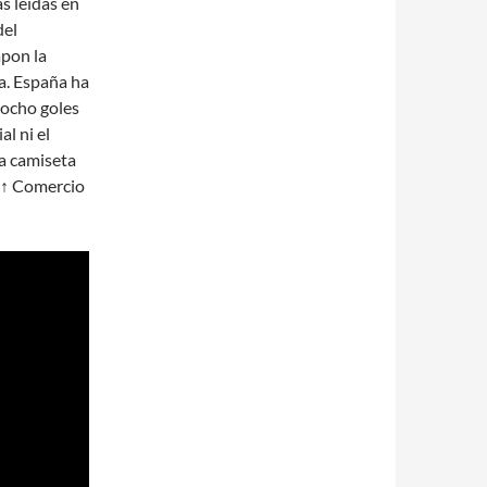
s leídas en
del
apon la
a. España ha
 ocho goles
l ni el
la camiseta
 ↑ Comercio