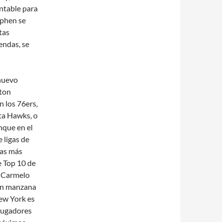
entable para
ephen se
tas
endas, se
 nuevo
ston
n los 76ers,
ta Hawks, o
que en el
 ligas de
tas más
te Top 10 de
a Carmelo
ran manzana
ew York es
 jugadores