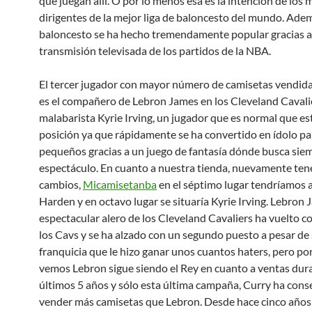
que juegan allí. O por lo menos esa es la intención de los
dirigentes de la mejor liga de baloncesto del mundo. Adem
baloncesto se ha hecho tremendamente popular gracias a
transmisión televisada de los partidos de la NBA.
El tercer jugador con mayor número de camisetas vendid
es el compañero de Lebron James en los Cleveland Cavalie
malabarista Kyrie Irving, un jugador que es normal que es
posición ya que rápidamente se ha convertido en ídolo pa
pequeños gracias a un juego de fantasía dónde busca siem
espectáculo. En cuanto a nuestra tienda, nuevamente te
cambios,
Micamisetanba
en el séptimo lugar tendríamos 
Harden y en octavo lugar se situaría Kyrie Irving. Lebron J
espectacular alero de los Cleveland Cavaliers ha vuelto co
los Cavs y se ha alzado con un segundo puesto a pesar de
franquicia que le hizo ganar unos cuantos haters, pero por
vemos Lebron sigue siendo el Rey en cuanto a ventas dura
últimos 5 años y sólo esta última campaña, Curry ha con
vender más camisetas que Lebron. Desde hace cinco años 