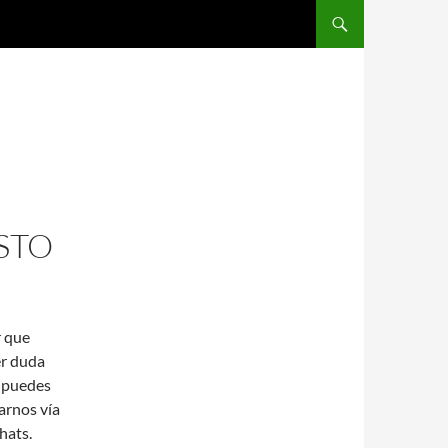
SALTAR AL CONTENIDO
STO
r que
er duda
 puedes
arnos vía
hats.