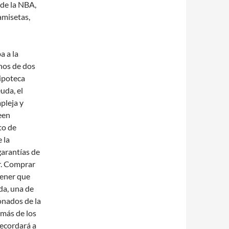
 de la NBA,
amisetas,
a a la
nos de dos
hipoteca
uda, el
pleja y
een
to de
 la
garantías de
r. Comprar
tener que
da, una de
onados de la
emás de los
 recordará a