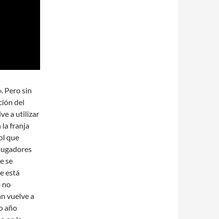
». Pero sin
ción del
e a utilizar
la franja
ol que
 jugadores
e se
e está
o no
n vuelve a
o año