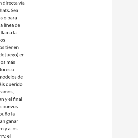
 directa vía
hats. Sea
os o para
ta línea de
llama la
los
os tienen
de juego) en
eños más
dores o
 modelos de
áis querido
éramos,
 y el final
 a nuevos
puño la
can ganar
o y a los
y, el