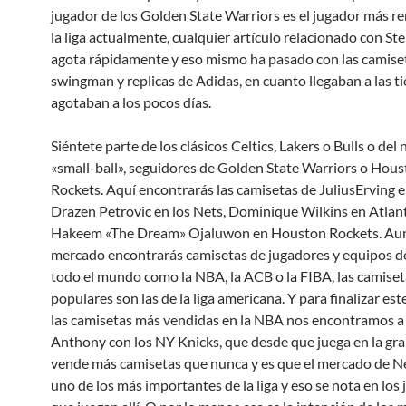
jugador de los Golden State Warriors es el jugador más r
la liga actualmente, cualquier artículo relacionado con St
agota rápidamente y eso mismo ha pasado con las camise
swingman y replicas de Adidas, en cuanto llegaban a las ti
agotaban a los pocos días.
Siéntete parte de los clásicos Celtics, Lakers o Bulls o del
«small-ball», seguidores de Golden State Warriors o Hou
Rockets. Aquí encontrarás las camisetas de JuliusErving e
Drazen Petrovic en los Nets, Dominique Wilkins en Atlan
Hakeem «The Dream» Ojaluwon en Houston Rockets. Aun
mercado encontrarás camisetas de jugadores y equipos de
todo el mundo como la NBA, la ACB o la FIBA, las camise
populares son las de la liga americana. Y para finalizar es
las camisetas más vendidas en la NBA nos encontramos 
Anthony con los NY Knicks, que desde que juega en la g
vende más camisetas que nunca y es que el mercado de N
uno de los más importantes de la liga y eso se nota en los