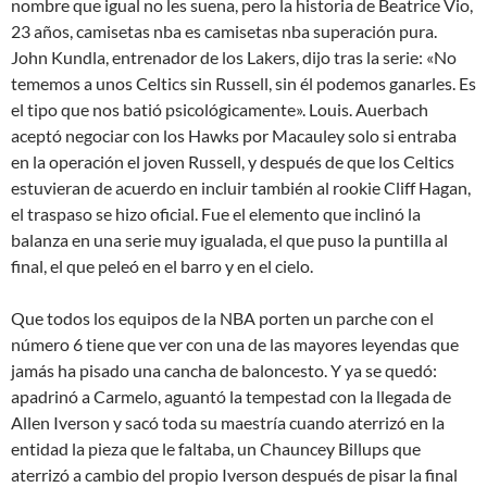
nombre que igual no les suena, pero la historia de Beatrice Vio,
23 años, camisetas nba es camisetas nba superación pura.
John Kundla, entrenador de los Lakers, dijo tras la serie: «No
tememos a unos Celtics sin Russell, sin él podemos ganarles. Es
el tipo que nos batió psicológicamente». Louis. Auerbach
aceptó negociar con los Hawks por Macauley solo si entraba
en la operación el joven Russell, y después de que los Celtics
estuvieran de acuerdo en incluir también al rookie Cliff Hagan,
el traspaso se hizo oficial. Fue el elemento que inclinó la
balanza en una serie muy igualada, el que puso la puntilla al
final, el que peleó en el barro y en el cielo.
Que todos los equipos de la NBA porten un parche con el
número 6 tiene que ver con una de las mayores leyendas que
jamás ha pisado una cancha de baloncesto. Y ya se quedó:
apadrinó a Carmelo, aguantó la tempestad con la llegada de
Allen Iverson y sacó toda su maestría cuando aterrizó en la
entidad la pieza que le faltaba, un Chauncey Billups que
aterrizó a cambio del propio Iverson después de pisar la final