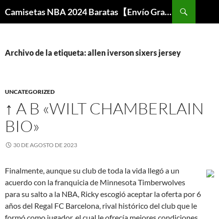
Buscar
Camisetas NBA 2024 Baratas【Envío Gratis】
SALTAR
AL
CONTENIDO
Archivo de la etiqueta: allen iverson sixers jersey
UNCATEGORIZED
↑ A B «WILT CHAMBERLAIN
BIO»
30 DE AGOSTO DE 2023
Finalmente, aunque su club de toda la vida llegó a un
acuerdo con la franquicia de Minnesota Timberwolves
para su salto a la NBA, Ricky escogió aceptar la oferta por 6
años del Regal FC Barcelona, rival histórico del club que le
formó como jugador, el cual le ofrecía mejores condiciones