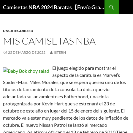
Buscar
Camisetas NBA 2024 Baratas【Envío Gratis】
SALTAR
AL
CONTENIDO
UNCATEGORIZED
MIS CAMISETAS NBA
25 DE MARZO DE 2022
ISTERN
El juego elegido para mostrar el
aspecto de la carátula es Marvel’s
Spider-Man: Miles Morales, que se espera que sea uno de los
títulos de lanzamiento de la consola. La única que vio
adelantada su lanzamiento es Fatherhood, una cinta
protagonizada por Kevin Hart que se estrenará el 23 de
octubre de este año en lugar del 15 de enero del siguiente. El
mercado va a estar muy pendiente de los datos de inflación de
octubre. El nuevo Nissan Patrol se lanzó al mercado
Americano, Asiático y Africano el 13 de febrero de 2010.Tiene