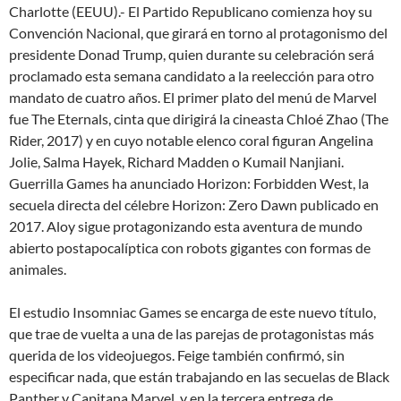
Charlotte (EEUU).- El Partido Republicano comienza hoy su
Convención Nacional, que girará en torno al protagonismo del
presidente Donad Trump, quien durante su celebración será
proclamado esta semana candidato a la reelección para otro
mandato de cuatro años. El primer plato del menú de Marvel
fue The Eternals, cinta que dirigirá la cineasta Chloé Zhao (The
Rider, 2017) y en cuyo notable elenco coral figuran Angelina
Jolie, Salma Hayek, Richard Madden o Kumail Nanjiani.
Guerrilla Games ha anunciado Horizon: Forbidden West, la
secuela directa del célebre Horizon: Zero Dawn publicado en
2017. Aloy sigue protagonizando esta aventura de mundo
abierto postapocalíptica con robots gigantes con formas de
animales.
El estudio Insomniac Games se encarga de este nuevo título,
que trae de vuelta a una de las parejas de protagonistas más
querida de los videojuegos. Feige también confirmó, sin
especificar nada, que están trabajando en las secuelas de Black
Panther y Capitana Marvel, y en la tercera entrega de