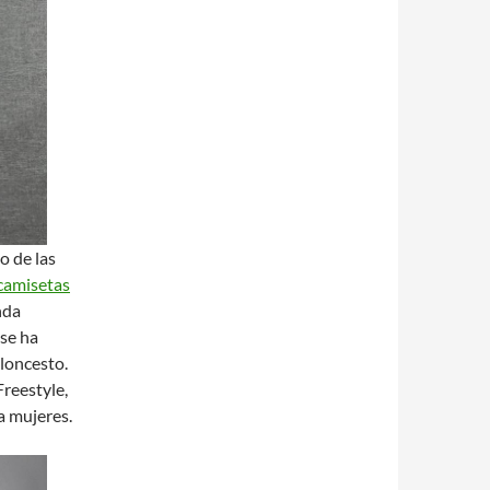
o de las
camisetas
nda
se ha
aloncesto.
reestyle,
a mujeres.