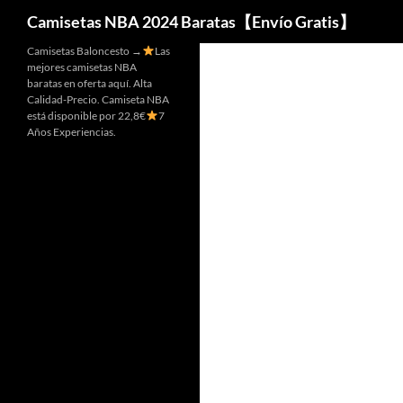
Buscar
Camisetas NBA 2024 Baratas【Envío Gratis】
Camisetas Baloncesto →
Las
mejores camisetas NBA
baratas en oferta aquí. Alta
Calidad-Precio. Camiseta NBA
está disponible por 22,8€
7
Años Experiencias.