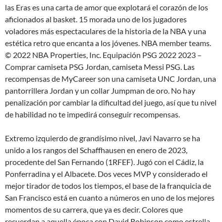
las Eras es una carta de amor que explotará el corazón de los
aficionados al basket. 15 morada uno de los jugadores
voladores más espectaculares de la historia de la NBA y una
estética retro que encanta a los jóvenes. NBA member teams.
© 2022 NBA Properties, Inc. Equipación PSG 2022 2023 –
Comprar camiseta PSG Jordan, camiseta Messi PSG. Las
recompensas de MyCareer son una camiseta UNC Jordan, una
pantorrillera Jordan y un collar Jumpman de oro. No hay
penalización por cambiar la dificultad del juego, así que tu nivel
de habilidad no te impedirá conseguir recompensas.
Extremo izquierdo de grandísimo nivel, Javi Navarro se ha
unido a los rangos del Schaffhausen en enero de 2023,
procedente del San Fernando (1RFEF). Jugó con el Cádiz, la
Ponferradina y el Albacete. Dos veces MVP y considerado el
mejor tirador de todos los tiempos, el base de la franquicia de
San Francisco está en cuanto a números en uno de los mejores
momentos de su carrera, que ya es decir. Colores que
recuerdan a aquella época con David Robinson como estrella