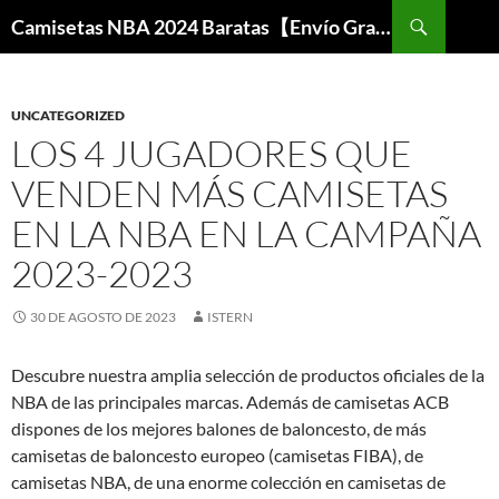
Buscar
Camisetas NBA 2024 Baratas【Envío Gratis】
SALTAR
AL
CONTENIDO
UNCATEGORIZED
LOS 4 JUGADORES QUE
VENDEN MÁS CAMISETAS
EN LA NBA EN LA CAMPAÑA
2023-2023
30 DE AGOSTO DE 2023
ISTERN
Descubre nuestra amplia selección de productos oficiales de la
NBA de las principales marcas. Además de camisetas ACB
dispones de los mejores balones de baloncesto, de más
camisetas de baloncesto europeo (camisetas FIBA), de
camisetas NBA, de una enorme colección en camisetas de