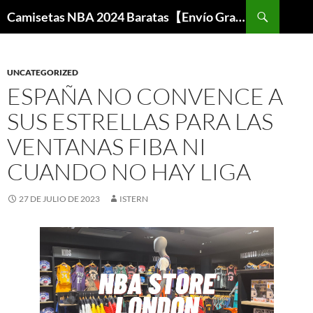
Buscar
Camisetas NBA 2024 Baratas【Envío Gratis】
SALTAR
AL
CONTENIDO
UNCATEGORIZED
ESPAÑA NO CONVENCE A
SUS ESTRELLAS PARA LAS
VENTANAS FIBA NI
CUANDO NO HAY LIGA
27 DE JULIO DE 2023
ISTERN