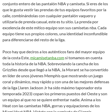
conjunto entero de las pantalón NBA y camiseta. Si eres de los
que le gusta vestir las prendas de tus equipos favoritos por la
calle, combinándolas con cualquier pantalón vaquero y
utilizarla de prenda casual, este es tu sitio. La prenda por
excelencia de este mítico equipo son sus camisetas nba. Cada
equipo tiene sus propios colores, una identidad inconfundible
para diferenciarse del resto de la liga.
Poco hay que deciros a los auténticos fans del mayor equipo
de la costa Este,
micamisetanba.com
si tomamos en cuenta
toda la historia de la NBA. Sobrevolando la cancha de los
Grizzlies desde que llegó a la NBA, Ja Morant se ha convertido
en líder de unos jóvenes Memphis que mostrando un juego
coral y dinámico, muy rápido y con una de las mejores defensas
de la liga (Jaren Jackson Jr ha sido máximo taponador esta
temporada 2023) copan los primeros puestos del Oeste y son
un equipo al que no se quiere enfrentar nadie. Anima a los
Heat con las camisetas NBA, gorras y equipaciones de los
Miami Heat NBA. Vístete con la camiseta de Giannis