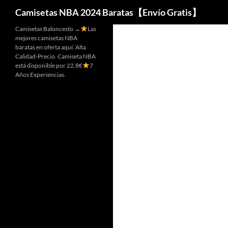
Buscar
Camisetas NBA 2024 Baratas【Envío Gratis】
Camisetas Baloncesto →
Las
mejores camisetas NBA
baratas en oferta aquí. Alta
Calidad-Precio. Camiseta NBA
está disponible por 22,8€
7
Años Experiencias.