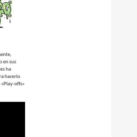
mente,
o en sus
ves ha
ra hacerlo
 «Play-offs»