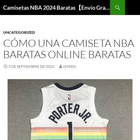
Buscar
Camisetas NBA 2024 Baratas【Envío Gratis】
SALTAR
AL
CONTENIDO
UNCATEGORIZED
CÓMO UNA CAMISETA NBA
BARATAS ONLINE BARATAS
5 DE SEPTIEMBRE DE 2022
ISTERN