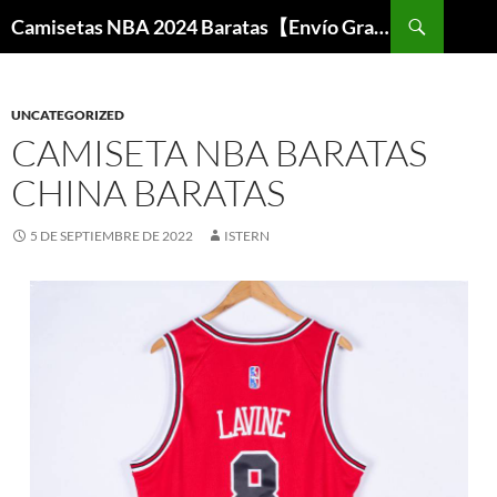
Buscar
Camisetas NBA 2024 Baratas【Envío Gratis】
SALTAR
AL
CONTENIDO
UNCATEGORIZED
CAMISETA NBA BARATAS
CHINA BARATAS
5 DE SEPTIEMBRE DE 2022
ISTERN