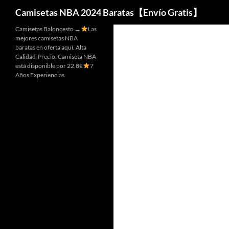
Buscar
Camisetas NBA 2024 Baratas【Envío Gratis】
Camisetas Baloncesto →
Las
mejores camisetas NBA
baratas en oferta aquí. Alta
Calidad-Precio. Camiseta NBA
está disponible por 22,8€
7
Años Experiencias.