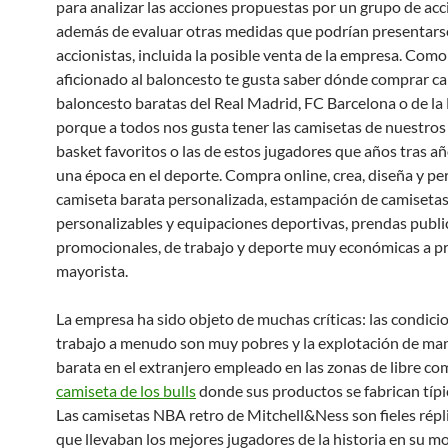
para analizar las acciones propuestas por un grupo de acc
además de evaluar otras medidas que podrían presentarse
accionistas, incluida la posible venta de la empresa. Com
aficionado al baloncesto te gusta saber dónde comprar c
baloncesto baratas del Real Madrid, FC Barcelona o de la
porque a todos nos gusta tener las camisetas de nuestros
basket favoritos o las de estos jugadores que años tras a
una época en el deporte. Compra online, crea, diseña y pe
camiseta barata personalizada, estampación de camisetas
personalizables y equipaciones deportivas, prendas public
promocionales, de trabajo y deporte muy económicas a pr
mayorista.
La empresa ha sido objeto de muchas críticas: las condici
trabajo a menudo son muy pobres y la explotación de ma
barata en el extranjero empleado en las zonas de libre co
camiseta de los bulls
donde sus productos se fabrican típ
Las camisetas NBA retro de Mitchell&Ness son fieles répli
que llevaban los mejores jugadores de la historia en su 