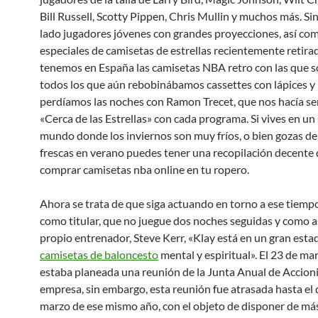
Bill Russell, Scotty Pippen, Chris Mullin y muchos más. Sin
lado jugadores jóvenes con grandes proyecciones, así co
especiales de camisetas de estrellas recientemente retirad
tenemos en España las camisetas NBA retro con las que
todos los que aún rebobinábamos cassettes con lápices y 
perdíamos las noches con Ramon Trecet, que nos hacía se
«Cerca de las Estrellas» con cada programa. Si vives en un 
mundo donde los inviernos son muy fríos, o bien gozas d
frescas en verano puedes tener una recopilación decente
comprar camisetas nba online en tu ropero.
Ahora se trata de que siga actuando en torno a ese tiemp
como titular, que no juegue dos noches seguidas y como 
propio entrenador, Steve Kerr, «Klay está en un gran estad
camisetas de baloncesto
mental y espiritual». El 23 de m
estaba planeada una reunión de la Junta Anual de Accioni
empresa, sin embargo, esta reunión fue atrasada hasta el 
marzo de ese mismo año, con el objeto de disponer de má