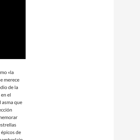
omo «la
que merece
dio de la
en el
el asma que
ección
rememorar
strellas
 épicos de
Chamberlain,