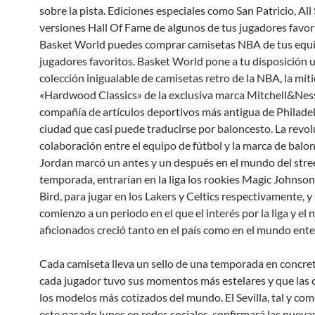
sobre la pista. Ediciones especiales como San Patricio, All 
versiones Hall Of Fame de algunos de tus jugadores favor
Basket World puedes comprar camisetas NBA de tus equ
jugadores favoritos. Basket World pone a tu disposición 
colección inigualable de camisetas retro de la NBA, la míti
«Hardwood Classics» de la exclusiva marca Mitchell&Ness
compañía de artículos deportivos más antigua de Philadel
ciudad que casi puede traducirse por baloncesto. La revol
colaboración entre el equipo de fútbol y la marca de balo
Jordan marcó un antes y un después en el mundo del stre
temporada, entrarían en la liga los rookies Magic Johnson
Bird, para jugar en los Lakers y Celtics respectivamente, y 
comienzo a un periodo en el que el interés por la liga y el
aficionados creció tanto en el país como en el mundo ente
Cada camiseta lleva un sello de una temporada en concret
cada jugador tuvo sus momentos más estelares y que las 
los modelos más cotizados del mundo. El Sevilla, tal y co
este pasado lunes en redes sociales, confirmará las nueva