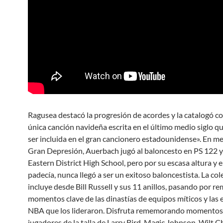
Ragusea destacó la progresión de acordes y la catalogó c
única canción navideña escrita en el último medio siglo 
ser incluida en el gran cancionero estadounidense». En me
Gran Depresión, Auerbach jugó al baloncesto en PS 122 y 
Eastern District High School, pero por su escasa altura y 
padecía, nunca llegó a ser un exitoso baloncestista. La col
incluye desde Bill Russell y sus 11 anillos, pasando por 
momentos clave de las dinastías de equipos míticos y las e
NBA que los lideraron. Disfruta rememorando momentos
jugadores de la talla de Larry Bird, Magic Johnson, Wilt 