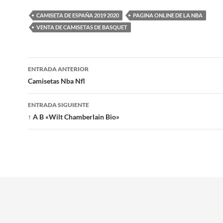
CAMISETA DE ESPAÑA 2019 2020
PAGINA ONLINE DE LA NBA
VENTA DE CAMISETAS DE BASQUET
Navegación
ENTRADA ANTERIOR
de
Camisetas Nba Nfl
entradas
ENTRADA SIGUIENTE
↑ A B «Wilt Chamberlain Bio»