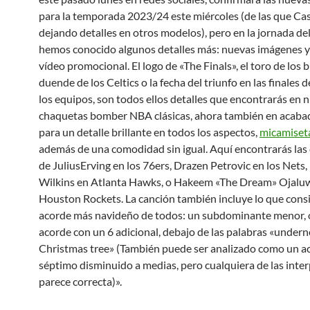
para la temporada 2023/24 este miércoles (de las que Cas
dejando detalles en otros modelos), pero en la jornada de
hemos conocido algunos detalles más: nuevas imágenes y
vídeo promocional. El logo de «The Finals», el toro de los bu
duende de los Celtics o la fecha del triunfo en las finales 
los equipos, son todos ellos detalles que encontrarás en 
chaquetas bomber NBA clásicas, ahora también en acaba
para un detalle brillante en todos los aspectos,
micamiset
además de una comodidad sin igual. Aquí encontrarás las
de JuliusErving en los 76ers, Drazen Petrovic en los Net
Wilkins en Atlanta Hawks, o Hakeem «The Dream» Ojalu
Houston Rockets. La canción también incluye lo que consi
acorde más navideño de todos: un subdominante menor, o
acorde con un 6 adicional, debajo de las palabras «undern
Christmas tree» (También puede ser analizado como un ac
séptimo disminuido a medias, pero cualquiera de las inte
parece correcta)».