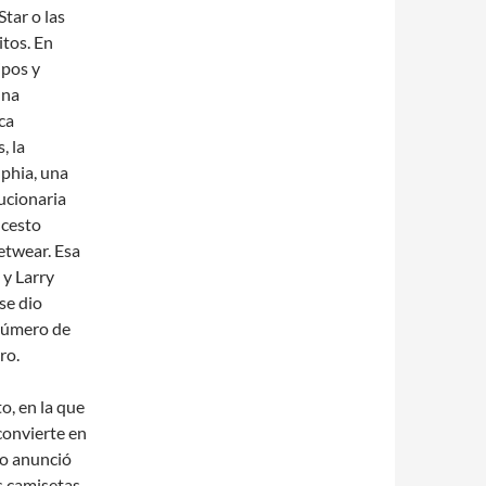
Star o las
itos. En
ipos y
una
ca
, la
phia, una
ucionaria
ncesto
etwear. Esa
 y Larry
se dio
 número de
ro.
o, en la que
convierte en
mo anunció
s camisetas