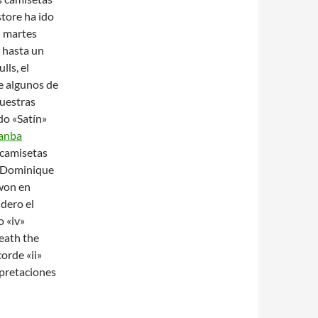
tore ha ido
l martes
 hasta un
lls, el
de algunos de
nuestras
do «Satín»
anba
 camisetas
s, Dominique
won en
dero el
 «iv»
eath the
orde «ii»
rpretaciones