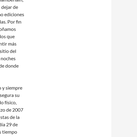
 dejar de
mo ediciones
as. Por fin
 soñamos
los que
ntir más
sitio del
e noches
 de donde
o y siempre
asegura su
o físico,
arzo de 2007
stas de la
día 29 de
s tiempo