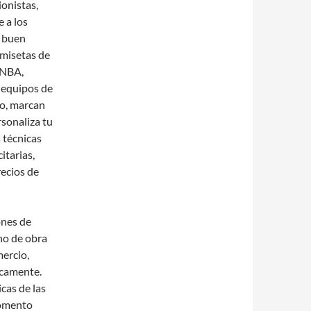
ionistas,
 a los
o buen
amisetas de
 NBA,
 equipos de
ño, marcan
rsonaliza tu
 técnicas
itarias,
ecios de
ones de
no de obra
mercio,
icamente.
cas de las
momento